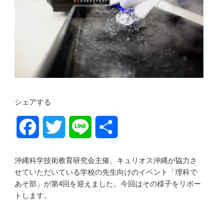
シェアする
F
T
L
共
a
w
i
有
沖縄科学技術教育研究会主催、キュリオス沖縄が協力さ
c
i
n
せていただいている学校の先生向けのイベント「理科で
あそ部」が第4回を迎えました。今回はその様子をリポー
e
t
e
トします。
b
t