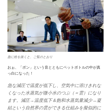
急に栓を抜くと、ご覧のとおり
おぉ、「ポン」という音とともにペットボトルの中が真
っ白になった！
急な減圧で温度が低下し、空気中に溶けきれな
くなった水蒸気が微小水のつぶ（＝雲）になり
ます。減圧→温度低下＆飽和水蒸気量減少→凝
結という自然界の雲ができる仕組みを擬似的に