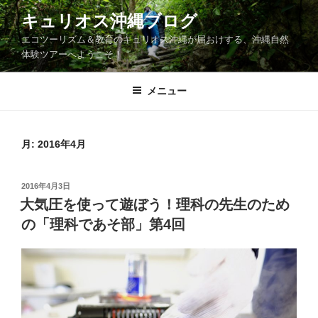
コ
キュリオス沖縄ブログ
ン
エコツーリズム＆教育のキュリオス沖縄が届おけする、沖縄自然
テ
体験ツアーへようこそ！
ン
ツ
メニュー
へ
ス
キ
ッ
月:
2016年4月
プ
投
2016年4月3日
稿
大気圧を使って遊ぼう！理科の先生のため
日:
の「理科であそ部」第4回