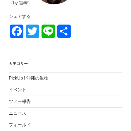
（by 宮崎）
シェアする
F
T
L
共
a
w
i
有
c
i
n
カテゴリー
e
t
e
PickUp ! 沖縄の生物
b
t
イベント
o
e
ツアー報告
o
r
ニュース
フィールド
k