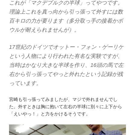
これが「マクデブルクの半球」ってやつです。
理論上これを真っ向から引っ張って外すには数
百キロの力が要ります（多分取っ手の接着かボ
ウルが耐えられませんが）。
17世紀のドイツでオットー・フォン・ゲーリケ
という人物により行われた有名な実験ですが、
当時はかなり大きな半球を作り、16頭の馬で左
右から引っ張ってやっと外れたという記録が残
っています。
宮崎も引っ張ってみましたが、マジで外れませんでし
た。外すときは胸に抱いて左右の半球に別々に上下から
「えいやっ！」と力をかけるそうです。