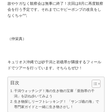
故やケガなく観察会は無事に終了！次回は8月に再度観察
会を行う予定です。それまでにヤビーポンプの改良をし
なくちゃ^^;
（仲栄真）
キュリオス沖縄では砂干潟と岩礁帯が隣接するフィール
ドでツアーを行っています。そちらもぜひ！
目次
干潟ウォッチング！海の生き物の宝庫「亜熱帯の干
潟」を訪ね歩いてみよう
生き物探しリーフトレッキング！ 「サンゴ礁の海」で
専門家ガイドと一緒に生き物さがし！