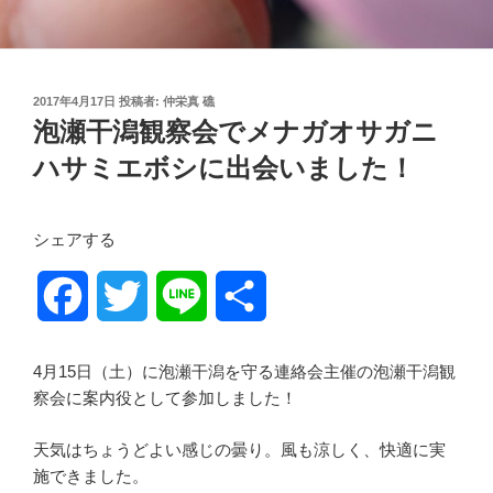
投
2017年4月17日
投稿者:
仲栄真 礁
稿
泡瀬干潟観察会でメナガオサガニ
日:
ハサミエボシに出会いました！
シェアする
F
T
L
共
a
w
i
有
4月15日（土）に泡瀬干潟を守る連絡会主催の泡瀬干潟観
c
i
n
察会に案内役として参加しました！
e
t
e
天気はちょうどよい感じの曇り。風も涼しく、快適に実
施できました。