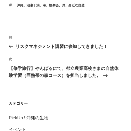
テ
タ
沖縄
、
泡瀬干潟
、
海
、
観察会
、
貝
、
身近な自然
ゴ
グ
リ
b
t
ー
o
e
投
前
前
o
r
稿
の
リスクマネジメント講習に参加してきました！
ナ
投
k
ビ
稿
次
次
ゲ
の
【修学旅行】やんばるにて、都立農業高校さまの自然体
投
ー
験学習（亜熱帯の森コース）を担当しました。
稿
シ
ョ
ン
カテゴリー
PickUp ! 沖縄の生物
イベント