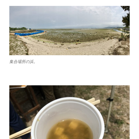
b
t
o
e
o
r
k
集合場所の浜。