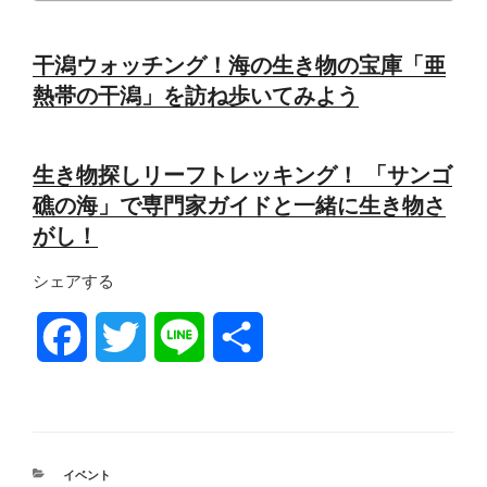
干潟ウォッチング！海の生き物の宝庫「亜
熱帯の干潟」を訪ね歩いてみよう
生き物探しリーフトレッキング！ 「サンゴ
礁の海」で専門家ガイドと一緒に生き物さ
がし！
シェアする
F
T
L
共
a
w
i
有
c
i
n
カ
イベント
e
t
e