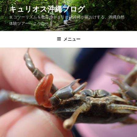
コ
キュリオス沖縄ブログ
ン
エコツーリズム＆教育のキュリオス沖縄が届おけする、沖縄自然
テ
体験ツアーへようこそ！
ン
ツ
メニュー
へ
ス
キ
ッ
プ