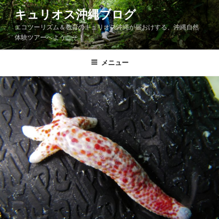
コ
キュリオス沖縄ブログ
ン
エコツーリズム＆教育のキュリオス沖縄が届おけする、沖縄自然
テ
体験ツアーへようこそ！
ン
ツ
メニュー
へ
ス
キ
ッ
プ