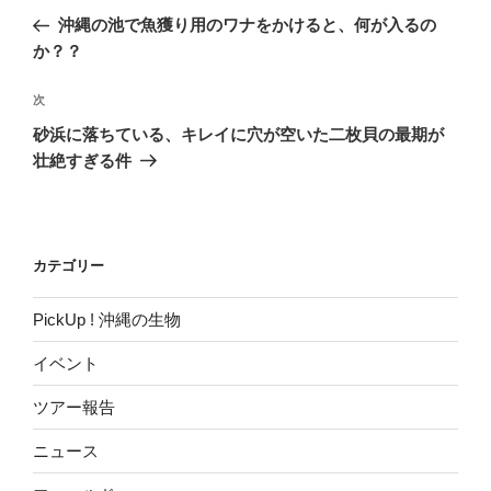
稿
の
沖縄の池で魚獲り用のワナをかけると、何が入るの
ナ
投
か？？
ビ
稿
ゲ
次
次
の
ー
砂浜に落ちている、キレイに穴が空いた二枚貝の最期が
投
シ
壮絶すぎる件
稿
ョ
ン
カテゴリー
PickUp ! 沖縄の生物
イベント
ツアー報告
ニュース