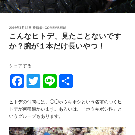
投
2016年1月12日
投稿者:
COMEMBERS
稿
こんなヒトデ、見たことないです
日:
か？腕が１本だけ長いやつ！
シェアする
F
T
L
共
a
w
i
有
ヒトデの仲間には、◯◯ホウキボシという名前のつくヒ
c
i
n
トデが何種類かいます。あるいは、「ホウキボシ科」と
いうグループもあります。
e
t
e