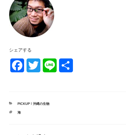
シェアする
F
T
L
共
a
w
i
有
c
i
n
カ
PICKUP ! 沖縄の生物
e
t
e
テ
タ
海
ゴ
グ
リ
b
t
ー
o
e