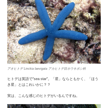
b
t
o
e
o
r
k
アオヒトデ
Linckia laevigata
アカヒトデ目ホウキボシ科
ヒトデは英語で”sea star”。「星」ならともかく、「ほう
き星」とはこれいかに？？
実は、こんな感じのヒトデがいるんですね。