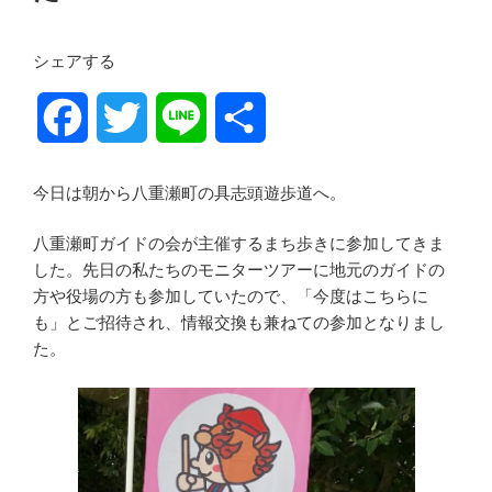
シェアする
F
T
L
共
a
w
i
有
今日は朝から八重瀬町の具志頭遊歩道へ。
c
i
n
八重瀬町ガイドの会が主催するまち歩きに参加してきま
e
t
e
した。先日の私たちのモニターツアーに地元のガイドの
方や役場の方も参加していたので、「今度はこちらに
b
t
も」とご招待され、情報交換も兼ねての参加となりまし
た。
o
e
o
r
k