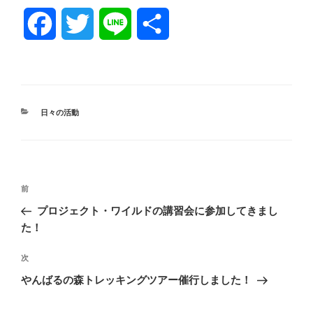
F
T
L
共
a
w
i
有
c
i
n
カ
日々の活動
e
t
e
テ
ゴ
リ
b
t
ー
投
o
e
前
前
稿
の
プロジェクト・ワイルドの講習会に参加してきまし
o
r
ナ
投
た！
ビ
稿
k
ゲ
次
次
の
ー
やんばるの森トレッキングツアー催行しました！
投
シ
稿