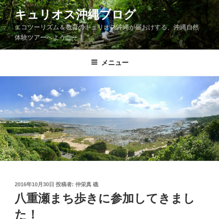
コ
キュリオス沖縄ブログ
ン
エコツーリズム＆教育のキュリオス沖縄が届おけする、沖縄自然
テ
体験ツアーへようこそ！
ン
ツ
メニュー
へ
ス
キ
ッ
プ
投
2016年10月30日
投稿者:
仲栄真 礁
稿
八重瀬まち歩きに参加してきまし
日:
た！