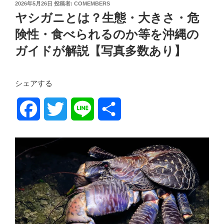
投
2026年5月26日
投稿者:
COMEMBERS
稿
ヤシガニとは？生態・大きさ・危
日:
険性・食べられるのか等を沖縄の
ガイドが解説【写真多数あり】
シェアする
F
T
L
共
a
w
i
有
c
i
n
e
t
e
b
t
o
e