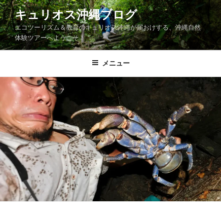
コ
キュリオス沖縄ブログ
ン
エコツーリズム＆教育のキュリオス沖縄が届おけする、沖縄自然
テ
体験ツアーへようこそ！
ン
ツ
メニュー
へ
ス
キ
ッ
プ