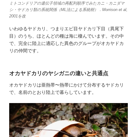
ミトコンドリアの遺伝子領域の再配列順序でみたカニ・カニダマ
シ・ヤドカリ類の系統関係（ML法による系統樹）．Morrison et al,
2001を改
いわゆるヤドカリ、つまりエビ目ヤドカリ下目（異尾下
目）のうち、ほとんどの種は海に棲んでいます。その中
で、完全に陸上に適応した異色のグループがオカヤドカ
リの仲間です。
オカヤドカリのヤシガニの違いと共通点
オカヤドカリは亜熱帯〜熱帯にかけて分布するヤドカリ
で、名前のとおり陸上で暮らしています。