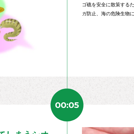
ゴ礁を安全に散策する
ガ防止、海の危険生物
00:05