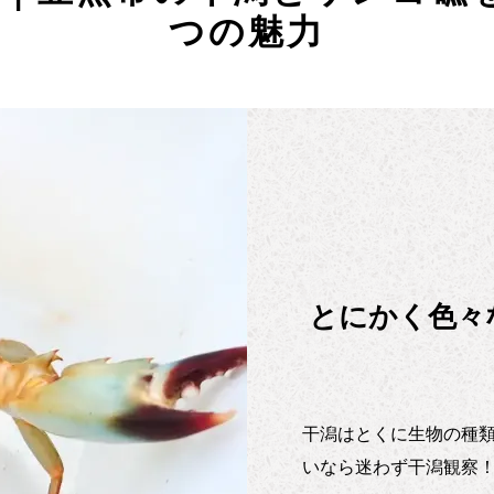
つの魅力
とにかく色々
干潟はとくに生物の種
いなら迷わず干潟観察