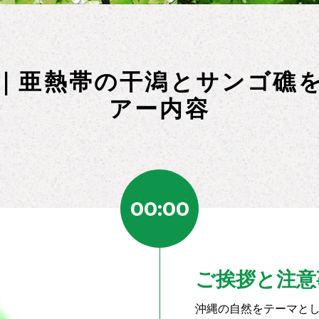
｜亜熱帯の干潟とサンゴ礁
アー内容
00:00
ご挨拶と注意
沖縄の自然をテーマと