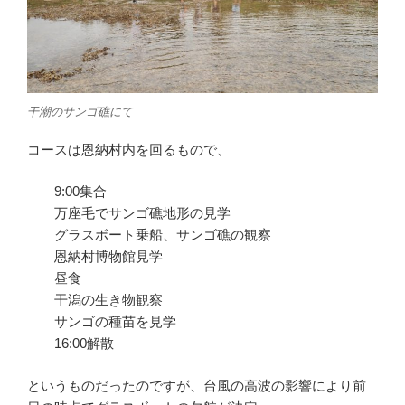
干潮のサンゴ礁にて
コースは恩納村内を回るもので、
9:00集合
万座毛でサンゴ礁地形の見学
グラスボート乗船、サンゴ礁の観察
恩納村博物館見学
昼食
干潟の生き物観察
サンゴの種苗を見学
16:00解散
というものだったのですが、台風の高波の影響により前