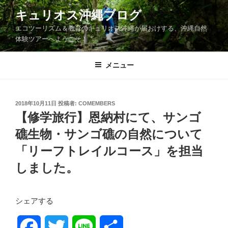
コ
キュリオス沖縄ブログ
ン
エコツーリズム＆教育のキュリオス沖縄が届おけする、沖縄自然
テ
体験ツアーへようこそ！
ン
ツ
メニュー
へ
ス
キ
ッ
投
2018年10月11日
投稿者:
COMEMBERS
稿
【修学旅行】恩納村にて、サンゴ
プ
日:
礁生物・サンゴ礁の自然について
「リーフトレイルコース」を担当
しました。
シェアする
F
T
L
共