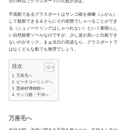
日の時点でグラスボートの欠航が決定。
平底船であるグラスボートはサンゴ礁を俯瞰（ふかん）
して観察できる＆さらにその状態でしゃべることができ
る（シュノーケリングはしゃべれない）という素晴らし
い自然観察ツールなのですが、少し波が高いと出船でき
ないのがネック。まぁ当日の高波なら、グラスボートで
はなくどんな船でも無理でしょう。
目次
万座毛へ
ビーチコーミングへ
恩納村博物館へ
サンゴ礁・干潟へ
万座毛へ
当日の朝、天候に関する不安を抱えつつ、生徒さん方が