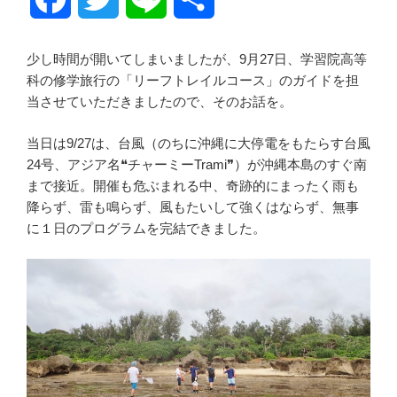
a
w
i
有
少し時間が開いてしまいましたが、9月27日、学習院高等
c
i
n
科の修学旅行の「リーフトレイルコース」のガイドを担
当させていただきましたので、そのお話を。
e
t
e
当日は9/27は、台風（のちに沖縄に大停電をもたらす台風
b
t
24号、アジア名❝チャーミーTrami❞）が沖縄本島のすぐ南
まで接近。開催も危ぶまれる中、奇跡的にまったく雨も
o
e
降らず、雷も鳴らず、風もたいして強くはならず、無事
に１日のプログラムを完結できました。
o
r
k