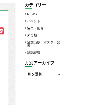
カテゴリー
NEWS
イベント
協力・監修
未分類
論文出版・ポスター発
し
表
然
雑誌寄稿
月別アーカイブ