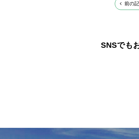
前の
SNSでも