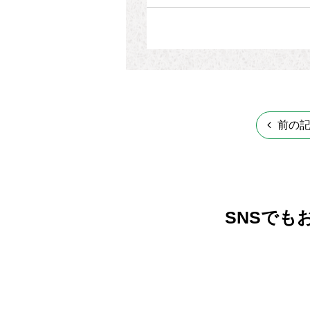
前の
SNSでも