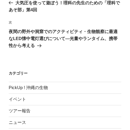
の
大気圧を使って遊ぼう！理科の先生のための「理科で
ナ
投
あそ部」第4回
ビ
稿
ゲ
次
次
の
ー
夜間の野外や洞窟でのアクティビティ・生物観察に最適
投
シ
なLED懐中電灯選びについて―光量やランタイム、携帯
稿
性から考える
ョ
ン
カテゴリー
PickUp ! 沖縄の生物
イベント
ツアー報告
ニュース