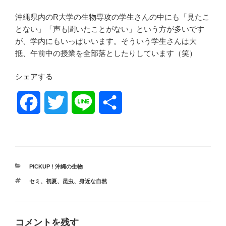
沖縄県内のR大学の生物専攻の学生さんの中にも「見たこ
とない」「声も聞いたことがない」という方が多いです
が、学内にもいっぱいいます。そういう学生さんは大
抵、午前中の授業を全部落としたりしています（笑）
シェアする
F
T
L
共
a
w
i
有
c
i
n
カ
PICKUP ! 沖縄の生物
e
t
e
テ
タ
セミ
、
初夏
、
昆虫
、
身近な自然
ゴ
グ
リ
b
t
ー
o
e
コメントを残す