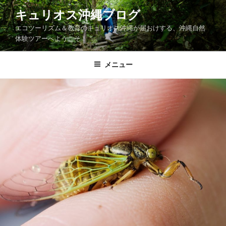
コ
キュリオス沖縄ブログ
ン
エコツーリズム＆教育のキュリオス沖縄が届おけする、沖縄自然
テ
体験ツアーへようこそ！
ン
ツ
メニュー
へ
ス
キ
ッ
プ