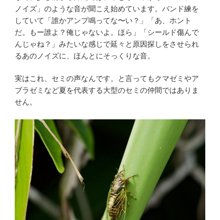
ノイズ」のような音が聞こえ始めています。バンド練を
b
t
していて「誰かアンプ鳴ってな〜い？」「あ、ホント
だ。もー誰よ？俺じゃないよ。ほら」「シールド傷んで
o
e
んじゃね？」みたいな感じで延々と原因探しをさせられ
るあのノイズに、ほんとにそっくりな音。
o
r
実はこれ、セミの声なんです。と言ってもクマゼミやア
k
ブラゼミなど夏を代表する大型のセミの仲間ではありま
せん。