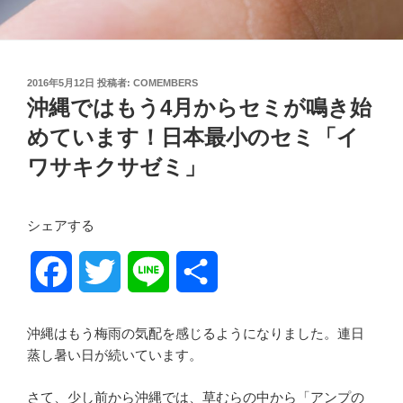
投
2016年5月12日
投稿者:
COMEMBERS
稿
沖縄ではもう4月からセミが鳴き始
日:
めています！日本最小のセミ「イ
ワサキクサゼミ」
シェアする
F
T
L
共
a
w
i
有
沖縄はもう梅雨の気配を感じるようになりました。連日
c
i
n
蒸し暑い日が続いています。
e
t
e
さて、少し前から沖縄では、草むらの中から「アンプの