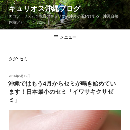
コ
キュリオス沖縄ブログ
ン
エコツーリズム＆教育のキュリオス沖縄が届おけする、沖縄自然
テ
体験ツアーへようこそ！
ン
ツ
メニュー
へ
ス
キ
ッ
タグ:
セミ
プ
投
2016年5月12日
稿
沖縄ではもう4月からセミが鳴き始めてい
日:
ます！日本最小のセミ「イワサキクサゼ
ミ」