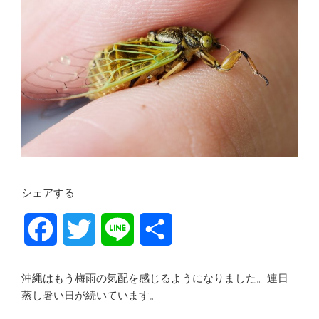
シェアする
F
T
L
共
a
w
i
有
沖縄はもう梅雨の気配を感じるようになりました。連日
c
i
n
蒸し暑い日が続いています。