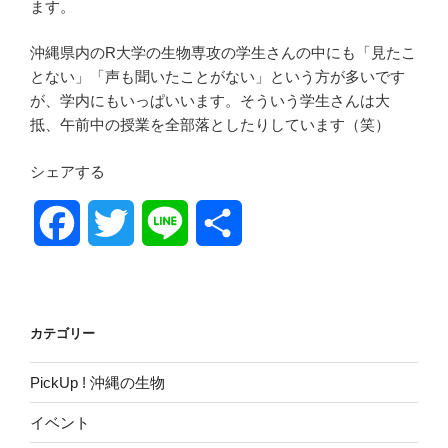
ます。
沖縄県内のR大学の生物専攻の学生さんの中にも「見たこ
とない」「声も聞いたことがない」という方が多いです
が、学内にもいっぱいいます。そういう学生さんは大
抵、午前中の授業を全部落としたりしています（笑）
シェアする
F
T
L
共
a
w
i
有
c
i
n
カテゴリー
e
t
e
PickUp ! 沖縄の生物
b
t
イベント