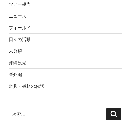
o
e
ツアー報告
o
r
ニュース
フィールド
k
日々の活動
未分類
沖縄観光
番外編
道具・機材のお話
検
検
索
索: