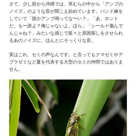
e
t
e
さて、少し前から沖縄では、草むらの中から「アンプの
ノイズ」のような音が聞こえ始めています。バンド練を
b
t
していて「誰かアンプ鳴ってな〜い？」「あ、ホント
だ。もー誰よ？俺じゃないよ。ほら」「シールド傷んで
o
e
んじゃね？」みたいな感じで延々と原因探しをさせられ
るあのノイズに、ほんとにそっくりな音。
o
r
実はこれ、セミの声なんです。と言ってもクマゼミやア
k
ブラゼミなど夏を代表する大型のセミの仲間ではありま
せん。