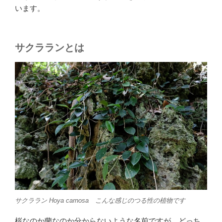
o
r
います。
k
サクラランとは
サクララン
Hoya carnosa
こんな感じのつる性の植物です
桜なのか蘭なのか分からないような名前ですが、どっち