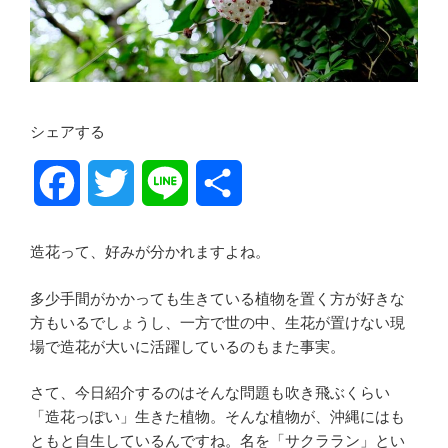
シェアする
F
T
L
共
a
w
i
有
造花って、好みが分かれますよね。
c
i
n
多少手間がかかっても生きている植物を置く方が好きな
e
t
e
方もいるでしょうし、一方で世の中、生花が置けない現
場で造花が大いに活躍しているのもまた事実。
b
t
さて、今日紹介するのはそんな問題も吹き飛ぶくらい
o
e
「造花っぽい」生きた植物。そんな植物が、沖縄にはも
ともと自生しているんですね。名を「サクララン」とい