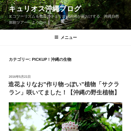
コ
キュリオス沖縄ブログ
ン
エコツーリズム＆教育のキュリオス沖縄が届おけする、沖縄自然
テ
体験ツアーへようこそ！
ン
ツ
メニュー
へ
ス
キ
ッ
カテゴリー:
PICKUP ! 沖縄の生物
プ
投
2016年5月21日
稿
造花よりなお”作り物っぽい”植物「サクラ
日:
ラン」咲いてました！【沖縄の野生植物】