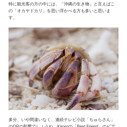
e
t
e
特に観光客の方の中には、「沖縄の生き物」と言えばこ
の「オカヤドカリ」を思い浮かべる方も多いと思いま
b
t
す。
o
e
o
r
k
多分、いや間違いなく、連続テレビ小説「ちゅらさん」
のOPの影響でしょうね。Kiroroの「Best Friend」のピア