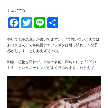
シェアする
F
T
L
共
a
w
i
有
勢いで七不思議とか書いてますが、7つ思いついた訳では
c
i
n
ありません。でも結構ナナフシネタは引っ張れそうな予
感がします。とりあえずその①。
e
t
e
動物・植物を問わず、生物の名前（和名）には「◯◯モ
b
t
ドキ」というネーミングがよく見られます。たとえば、
o
e
o
r
k