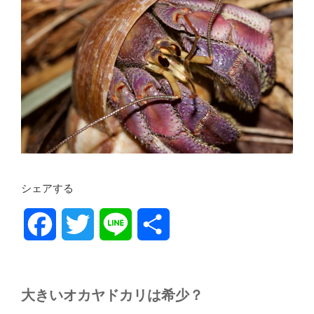
o
e
o
r
k
シェアする
F
T
L
共
a
w
i
有
c
i
n
大きいオカヤドカリは希少？