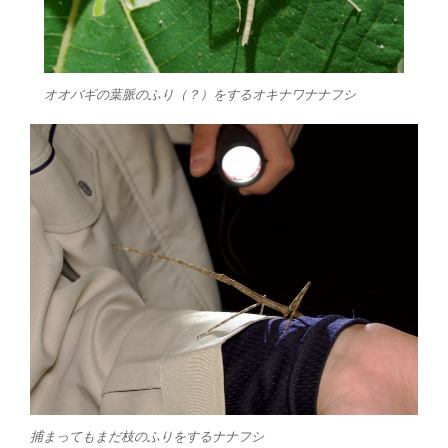
オオバギの葉脈のふり（？）をするオキナワナナフシ
捕まってもまだ枝のふりをするナナフシ