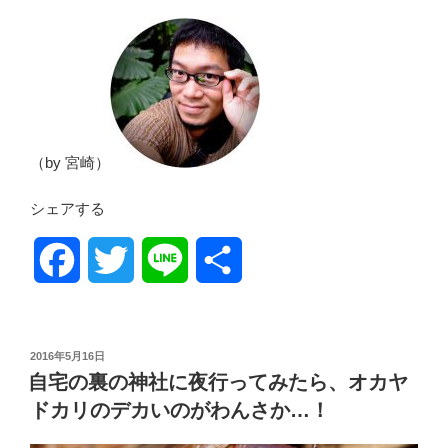
（by 宮崎）
シェアする
F
T
L
共
a
w
i
有
c
i
n
投
2016年5月16日
稿
自宅の裏の神社に夜行ってみたら、オカヤ
日:
e
t
e
ドカリのデカいのがわんさか…！
b
t