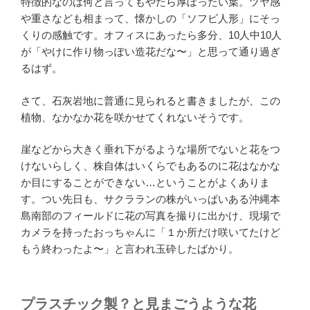
特徴的なのは何と言ってもやたら厚ぼったい葉。ツヤ感
や重さなども相まって、懐かしの「ソフビ人形」にそっ
くりの感触です。オフィスにあったら多分、10人中10人
が「やけに作り物っぽい造花だな〜」と思って通り過ぎ
るはず。
さて、石灰岩地に普通に見られると書きましたが、この
植物、なかなか花を咲かせてくれないそうです。
崖などから大きく垂れ下がるような場所でないと花をつ
けないらしく、株自体はいくらでもあるのに花はなかな
か目にすることができない…ということがよくありま
す。つい先日も、サクラランの株がいっぱいある沖縄本
島南部のフィールドに花の写真を撮りに出かけ、現場で
カメラを持ったおっちゃんに「１か所だけ咲いてたけど
もう終わったよ〜」と言われ玉砕したばかり。
プラスチック製？と見まごうような花