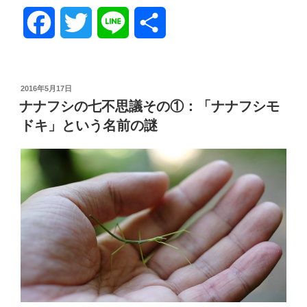
F
T
L
共
a
w
i
有
c
i
n
投
2016年5月17日
稿
ナナフシの七不思議その①：「ナナフシモ
日:
e
t
e
ドキ」という名前の謎
b
t
o
e
o
r
k