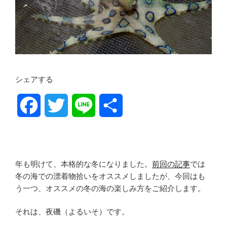
シェアする
F
T
L
共
a
w
i
有
c
i
n
年も明けて、本格的な冬になりました。
前回の記事
では
e
t
e
冬の海での漂着物拾いをオススメしましたが、今回はも
う一つ、オススメの冬の海の楽しみ方をご紹介します。
b
t
それは、夜磯（よるいそ）です。
o
e