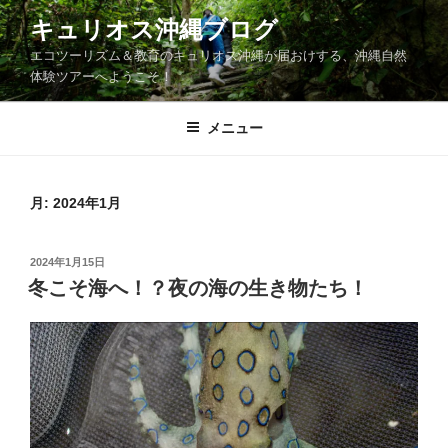
コ
キュリオス沖縄ブログ
ン
エコツーリズム＆教育のキュリオス沖縄が届おけする、沖縄自然
テ
体験ツアーへようこそ！
ン
ツ
メニュー
へ
ス
キ
ッ
月:
2024年1月
プ
投
2024年1月15日
稿
冬こそ海へ！？夜の海の生き物たち！
日: