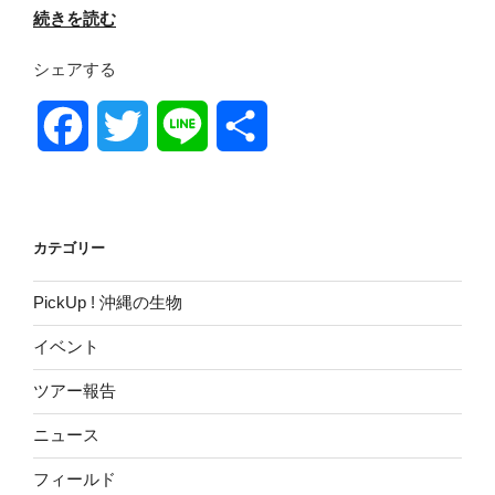
“冬
続きを読む
o
r
こ
シェアする
そ
k
海
へ！？
F
T
L
共
夜
の
a
w
i
有
海
c
i
n
の
カテゴリー
生
e
t
e
き
PickUp ! 沖縄の生物
物
b
t
た
イベント
ち！”
o
e
の
ツアー報告
o
r
ニュース
フィールド
k