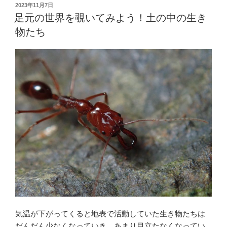
い
投
2023年11月7日
稿
た
足元の世界を覗いてみよう！土の中の生き
日:
ら
物たち
海
へ
行
こ
う！
ビ
ー
チ
コ
ー
ミ
ン
グ
で
拾
気温が下がってくると地表で活動していた生き物たちは
い
だんだん少なくなっていき、あまり目立たなくなってい