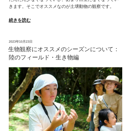
物”
きます。そこでオススメなのが土壌動物の観察です。
の
“足
続きを読む
元
の
世
投
2023年10月23日
稿
界
生物観察にオススメのシーズンについて：
日:
を
陸のフィールド・生き物編
覗
い
て
み
よ
う！
土
の
中
の