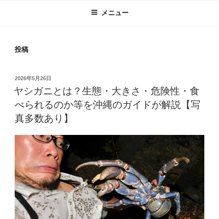
メニュー
投稿
投
2026年5月26日
稿
ヤシガニとは？生態・大きさ・危険性・食
日:
べられるのか等を沖縄のガイドが解説【写
真多数あり】