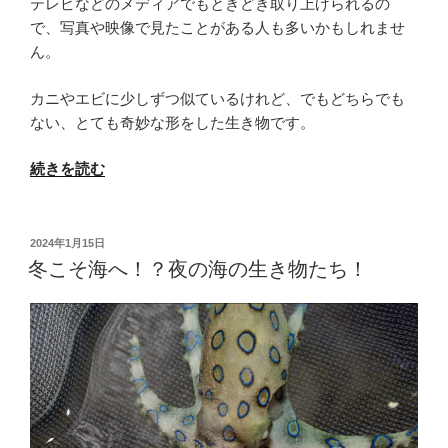
テレビなどのメディアでもときどき取り上げられるの
で、写真や映像で見たことがある人も多いかもしれませ
ん。
カニやエビに少しずつ似ているけれど、でもどちらでも
ない、とても奇妙な形をした生き物です。
“ヤ
続きを読む
シ
ガ
ニ
投
2024年1月15日
稿
と
冬こそ海へ！？夜の海の生き物たち！
日:
は？
生
態・
大
き
さ・
危