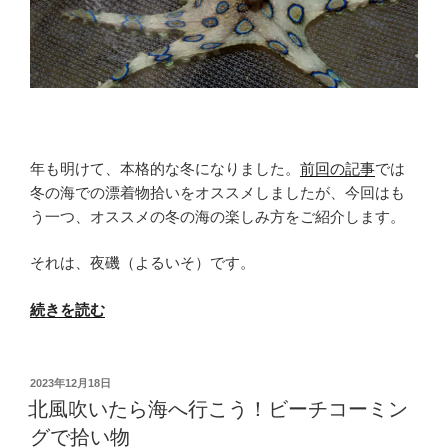
険
性・
食
べ
ら
れ
る
年も明けて、本格的な冬になりました。
前回の記事
では
の
冬の海での漂着物拾いをオススメしましたが、今回はも
か
う一つ、オススメの冬の海の楽しみ方をご紹介します。
等
を
それは、夜磯（よるいそ）です。
沖
縄
“冬
続きを読む
の
こ
ガ
そ
イ
海
投
2023年12月18日
ド
稿
へ！？
北風吹いたら海へ行こう！ビーチコーミン
が
日:
夜
グで拾い物
解