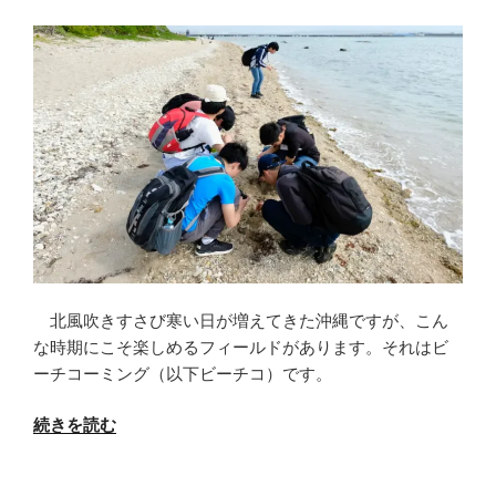
の
説
海
【写
の
真
生
多
き
数
物
あ
た
り】”
ち！”
の
の
北風吹きすさび寒い日が増えてきた沖縄ですが、こん
な時期にこそ楽しめるフィールドがあります。それはビ
ーチコーミング（以下ビーチコ）です。
“北
続きを読む
風
吹