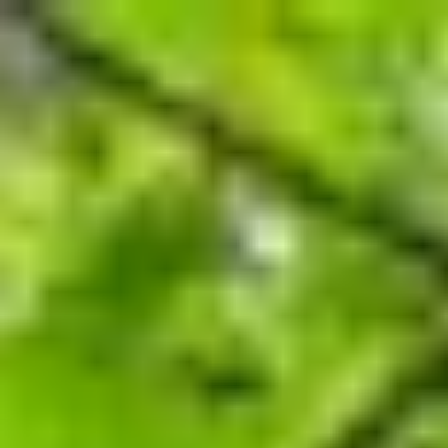
コ
ン
テ
ン
ツ
へ
ス
キ
ッ
プ