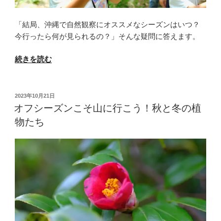
生
き
「結局、沖縄で自然観察にオススメなシーズンはいつ？
物
今行ったら何が見られるの？」そんな疑問に答えます。
た
ち”
“生
続きを読む
の
物
観
察
投
2023年10月21日
稿
に
オフシーズンこそ山に行こう！秋と冬の植
日:
オ
物たち
ス
ス
メ
の
シ
ー
ズ
ン