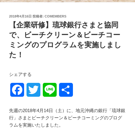
投
2018年4月16日
投稿者:
COMEMBERS
稿
【企業研修】琉球銀行さまと協同
日:
で、ビーチクリーン＆ビーチコー
ミングのプログラムを実施しまし
た！
シェアする
F
T
L
共
a
w
i
有
先週の2018年4月14日（土）に、地元沖縄の銀行「琉球銀
c
i
n
行」さまとビーチクリーン＆ビーチコーミングのプログ
ラムを実施いたしました。
e
t
e