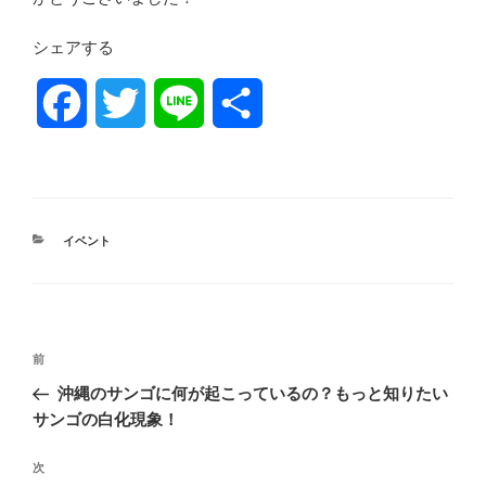
シェアする
F
T
L
共
a
w
i
有
c
i
n
カ
イベント
e
t
e
テ
ゴ
リ
b
t
ー
投
o
e
前
前
稿
の
沖縄のサンゴに何が起こっているの？もっと知りたい
o
r
ナ
投
サンゴの白化現象！
ビ
稿
k
ゲ
次
次