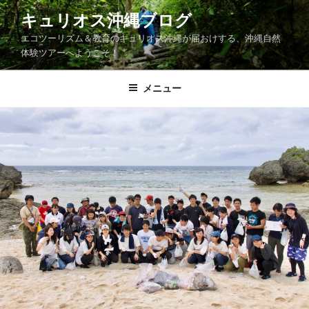
コ
キュリオス沖縄ブログ
ン
エコツーリズム＆教育のキュリオス沖縄が届おけする、沖縄自然
テ
体験ツアーへようこそ！
ン
ツ
メニュー
へ
ス
キ
ッ
プ