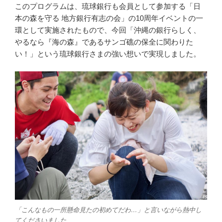
このプログラムは、琉球銀行も会員として参加する「日
b
t
本の森を守る 地方銀行有志の会」の10周年イベントの一
環として実施されたもので、今回「沖縄の銀行らしく、
o
e
やるなら『海の森』であるサンゴ礁の保全に関わりた
い！」という琉球銀行さまの強い想いで実現しました。
o
r
k
「こんなもの一所懸命見たの初めてだわ…」と言いながら熱中し
てくださいました