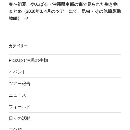
の
ー
春〜初夏、やんばる・沖縄県南部の森で見られた生き物
投
シ
まとめ（2018年3, 4月のツアーにて、昆虫・その他節足動
稿
物編）
ョ
ン
カテゴリー
PickUp ! 沖縄の生物
イベント
ツアー報告
ニュース
フィールド
日々の活動
未分類