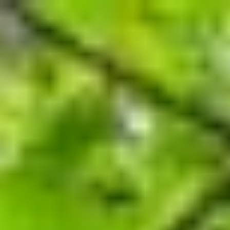
コ
ン
テ
ン
ツ
へ
ス
キ
ッ
プ