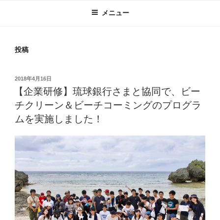
メニュー
投稿
投
2018年4月16日
稿
【企業研修】琉球銀行さまと協同で、ビー
日:
チクリーン＆ビーチコーミングのプログラ
ムを実施しました！