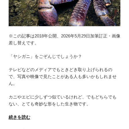
o
e
o
r
k
※この記事は2018年公開、2026年5月29日加筆訂正・画像
差し替えです。
「ヤシガニ」をごぞんじでしょうか？
テレビなどのメディアでもときどき取り上げられるの
で、写真や映像で見たことがある人も多いかもしれませ
ん。
カニやエビに少しずつ似ているけれど、でもどちらでも
ない、とても奇妙な形をした生き物です。
“ヤ
続きを読む
シ