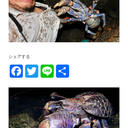
シェアする
F
T
L
共
a
w
i
有
c
i
n
e
t
e
b
t