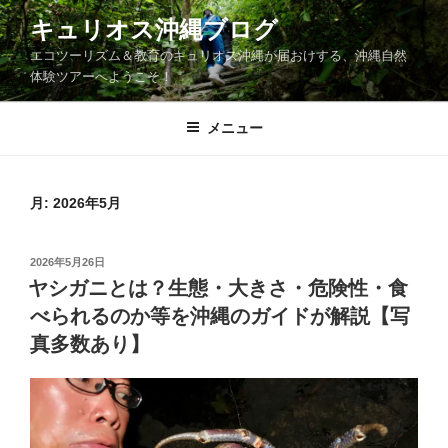
コ
キュリオス沖縄ブログ
ン
エコツーリズム＆教育のキュリオス沖縄が届おけする、沖縄自然
テ
体験ツアーへようこそ！
ン
ツ
メニュー
へ
ス
キ
ッ
月:
2026年5月
プ
投
2026年5月26日
稿
ヤシガニとは？生態・大きさ・危険性・食
日:
べられるのか等を沖縄のガイドが解説【写
真多数あり】