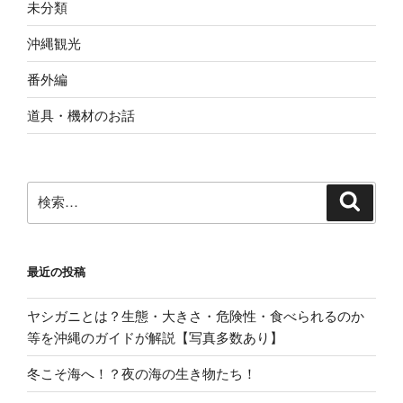
未分類
等
を
沖縄観光
沖
縄
番外編
の
道具・機材のお話
ガ
イ
ド
が
検
検
解
索
索:
説
【写
真
最近の投稿
多
数
ヤシガニとは？生態・大きさ・危険性・食べられるのか
あ
等を沖縄のガイドが解説【写真多数あり】
り】”
冬こそ海へ！？夜の海の生き物たち！
の