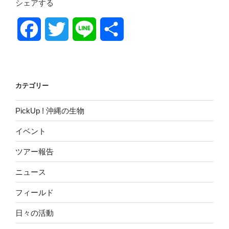
シェアする
ガ
ニ
と
F
T
L
共
は？
生
a
w
i
有
態・
c
i
n
大
カテゴリー
き
e
t
e
さ・
PickUp ! 沖縄の生物
危
b
t
険
イベント
性・
o
e
食
ツアー報告
べ
o
r
ニュース
ら
れ
フィールド
k
る
の
日々の活動
か