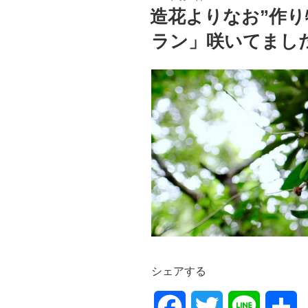
稿
造花よりなお”作り
日:
ラン」咲いてまし
シェアする
F
T
L
共