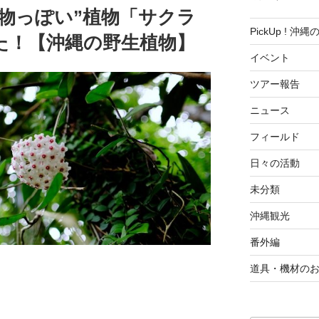
物っぽい”植物「サクラ
PickUp ! 沖
た！【沖縄の野生植物】
イベント
ツアー報告
ニュース
フィールド
日々の活動
未分類
沖縄観光
番外編
道具・機材の