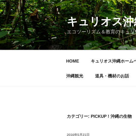
コ
ン
テ
キュリオス沖
ン
エコツーリズム＆教育のキュリ
ツ
へ
ス
キ
HOME
キュリオス沖縄ホーム
ッ
プ
沖縄観光
道具・機材のお話
カテゴリー:
PICKUP ! 沖縄の生物
投
2016年5月21日