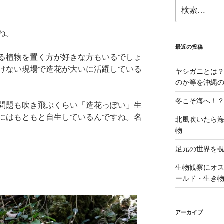
検
索:
ね。
最近の投稿
る植物を置く方が好きな方もいるでしょ
けない現場で造花が大いに活躍している
ヤシガニとは
のか等を沖縄
冬こそ海へ！
問題も吹き飛ぶくらい「造花っぽい」生
にはもともと自生しているんですね。名
北風吹いたら
物
足元の世界を
生物観察にオ
ールド・生き
アーカイブ