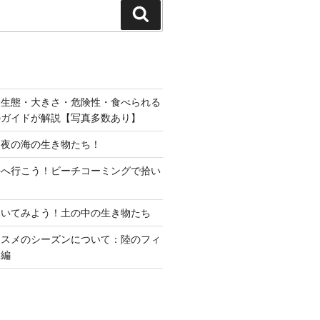
検
索
？生態・大きさ・危険性・食べられる
のガイドが解説【写真多数あり】
？夜の海の生き物たち！
海へ行こう！ビーチコーミングで拾い
覗いてみよう！土の中の生き物たち
ススメのシーズンについて：陸のフィ
物編