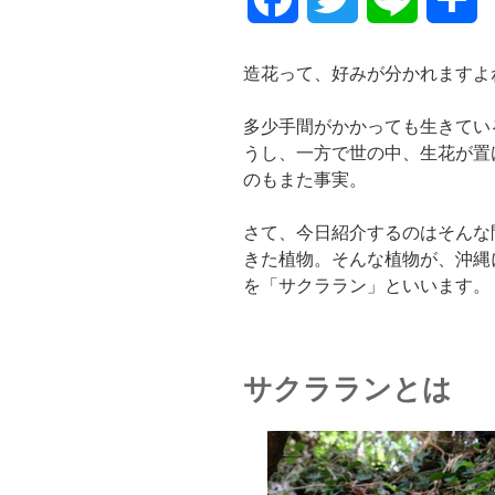
a
w
i
有
造花って、好みが分かれますよ
c
i
n
多少手間がかかっても生きてい
e
t
e
うし、一方で世の中、生花が置
のもまた事実。
b
t
さて、今日紹介するのはそんな
o
e
きた植物。そんな植物が、沖縄
を「サクララン」といいます。
o
r
k
サクラランとは