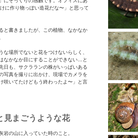
」にそっくりの感触です。オフィスにあ
やけに作り物っぽい造花だな〜」と思って
ると書きましたが、この植物、なかなか
。
うな場所でないと花をつけないらしく、
はなかなか目にすることができない…と
先日も、サクラランの株がいっぱいある
の写真を撮りに出かけ、現場でカメラを
け咲いてたけどもう終わったよ〜」と言
と見まごうような花
灰岩の山に入っていた時のこと。