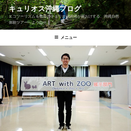
コ
キュリオス沖縄ブログ
ン
エコツーリズム＆教育のキュリオス沖縄が届おけする、沖縄自然
テ
体験ツアーへようこそ！
ン
ツ
メニュー
へ
ス
キ
ッ
プ