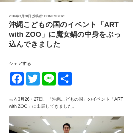
投
2016年3月28日
投稿者:
COMEMBERS
稿
沖縄こどもの国のイベント「ART
日:
with ZOO」に魔女鍋の中身をぶっ
込んできました
シェアする
F
T
L
共
a
w
i
有
去る3月26・27日、「沖縄こどもの国」のイベント「ART
c
i
n
with ZOO」に出展してきました。
e
t
e