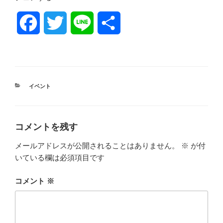
F
T
L
共
a
w
i
有
c
i
n
カ
イベント
e
t
e
テ
ゴ
リ
b
t
ー
コメントを残す
o
e
メールアドレスが公開されることはありません。
※
が付
いている欄は必須項目です
o
r
コメント
※
k