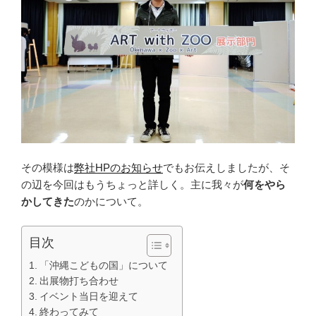
b
t
o
e
o
r
k
その模様は
弊社HPのお知らせ
でもお伝えしましたが、そ
の辺を今回はもうちょっと詳しく。主に我々が
何をやら
かしてきた
のかについて。
目次
「沖縄こどもの国」について
出展物打ち合わせ
イベント当日を迎えて
終わってみて