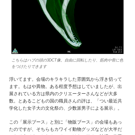
こちらはハブの頭の3DCT像。自由に回転したり、筋肉や骨に色
をつけたりできます
浮いてます。会場のキラキラした雰囲気から浮き切って
ます。もはや異物。ある程度予想はしていましたが、出
展されている方は県内のクリエーターさんなどが大多
数。とあるこどもの国の職員さんの評は、「つい最近共
学化した女子大の文化祭の、少数派男子による展示」。
この「展示ブース」と別に「物販ブース」の会場もあっ
たのですが、そちらもカワイイ動物グッズなどが大半だ