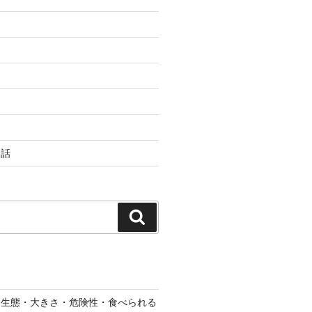
お話
検
索
？生態・大きさ・危険性・食べられる