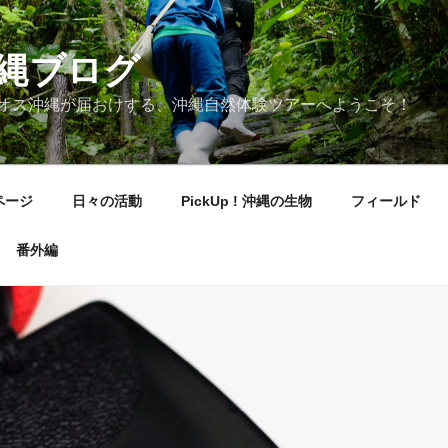
縄ブログ
オス沖縄が届おけする、沖縄自然体験ツアーへようこそ！
ページ
日々の活動
PickUp ! 沖縄の生物
フィールド
番外編