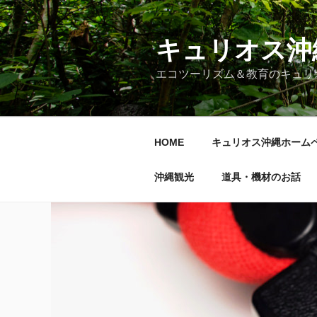
コ
ン
テ
キュリオス沖
ン
エコツーリズム＆教育のキュリ
ツ
へ
ス
キ
HOME
キュリオス沖縄ホーム
ッ
プ
沖縄観光
道具・機材のお話