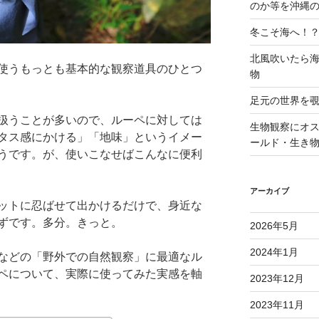
のか等を沖縄
冬こそ海へ！
北風吹いたら
使うもっとも基本的な観察道具のひとつ
物
足元の世界を
扱うことが多いので、ルーペに対しては
生物観察にオ
タス感にかける」「地味」というイメー
ールド・生き
うです。が、使いこなせばこんなに便利
アーカイブ
ットに忍ばせて出かけるだけで、身近な
ずです。多分。きっと。
2026年5月
2024年1月
などの「野外での自然観察」に最適なル
ペについて、実際に使ってみた実感を軸
2023年12月
2023年11月