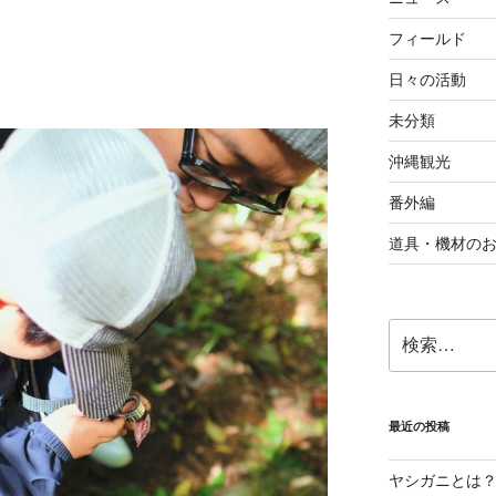
フィールド
日々の活動
未分類
沖縄観光
番外編
道具・機材の
検
索:
最近の投稿
ヤシガニとは