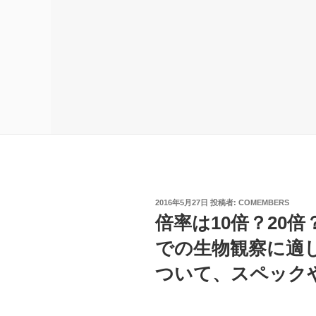
投
2016年5月27日
投稿者:
COMEMBERS
稿
倍率は10倍？20
日:
での生物観察に適
ついて、スペック