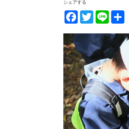
シェアする
F
T
L
共
a
w
i
有
c
i
n
e
t
e
b
t
o
e
o
r
k