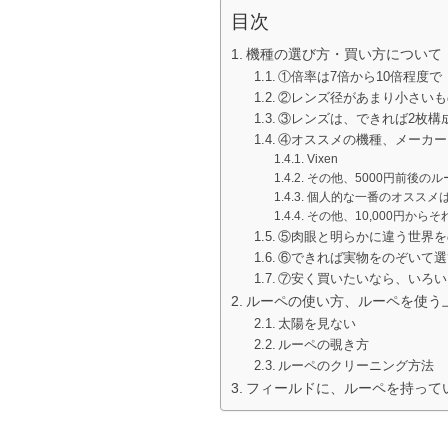
目次
機種の選び方・買い方について
①倍率は7倍から10倍程度で
②レンズ径があまり小さいも
③レンズは、できれば2枚構
④オススメの機種、メーカー
Vixen
その他、5000円前後のル
個人的な一番のオススメは「
その他、10,000円からそ
⑤肉眼と明らかに違う世界をの
⑥できれば実物をのぞいて選
⑦安く買いたいなら、いろい
ルーペの使い方、ルーペを使う
太陽を見ない
ルーペの覗き方
ルーペのクリーニング方法
フィールドに、ルーペを持って