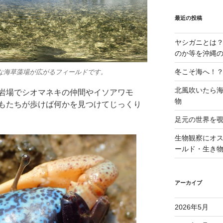
最近の投稿
ヤシガニとは
のか等を沖縄
冬こそ海へ！
広大な海草藻場が広がるフィールドです。
北風吹いたら
岩場でシオマネキの仲間やイソアワモ
物
もたちが歩けば何かを見つけてじっくり
足元の世界を
生物観察にオ
ールド・生き
アーカイブ
2026年5月