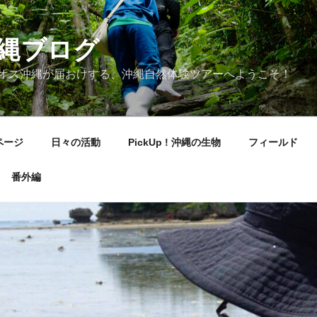
縄ブログ
オス沖縄が届おけする、沖縄自然体験ツアーへようこそ！
ページ
日々の活動
PickUp ! 沖縄の生物
フィールド
番外編