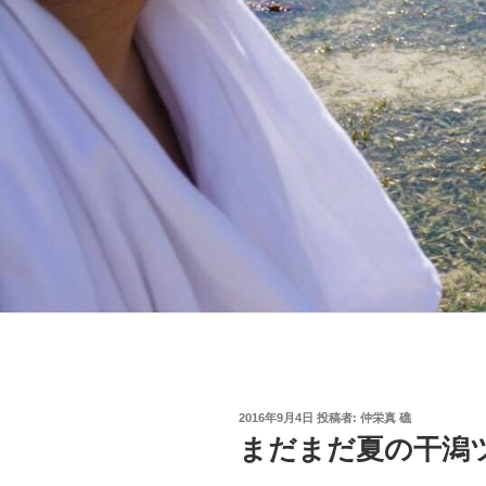
投
2016年9月4日
投稿者:
仲栄真 礁
稿
まだまだ夏の干潟
日: