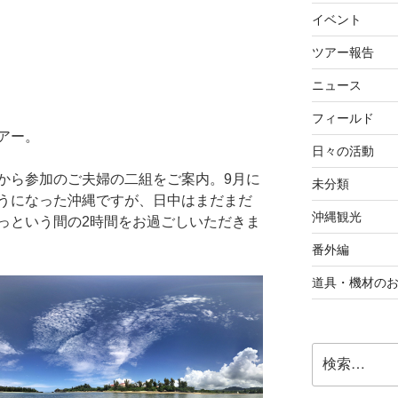
イベント
ツアー報告
ニュース
フィールド
アー。
日々の活動
から参加のご夫婦の二組をご案内。9月に
未分類
うになった沖縄ですが、日中はまだまだ
沖縄観光
っという間の2時間をお過ごしいただきま
番外編
道具・機材の
検
索: