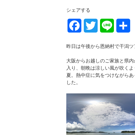
シェアする
F
T
L
共
a
w
i
有
昨日は午後から恩納村で干潟ツ
c
i
n
大阪からお越しのご家族と県内
e
t
e
入り、朝晩は涼しい風が吹くよ
夏。熱中症に気をつけながらあ
b
t
した。
o
e
o
r
k