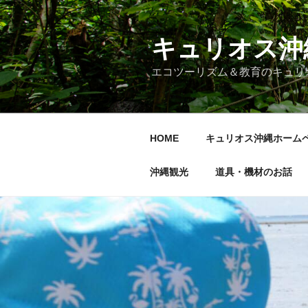
コ
ン
テ
キュリオス沖
ン
エコツーリズム＆教育のキュリ
ツ
へ
ス
キ
HOME
キュリオス沖縄ホーム
ッ
プ
沖縄観光
道具・機材のお話