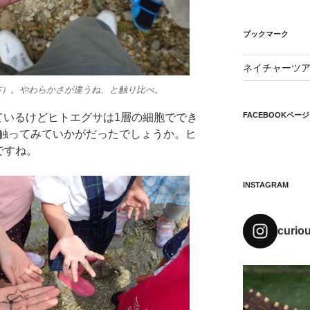
ブックマーク
ネイチャーツ
右）。やわらかさが違うね、と触り比べ。
FACEBOOKページ
ているけどヒトエグサは1層の細胞ででき
触ってみていかがだったでしょうか。ヒ
ですね。
INSTAGRAM
curio