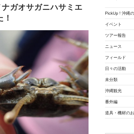
メナガオサガニハサミエ
PickUp ! 沖
た！
イベント
ツアー報告
ニュース
フィールド
日々の活動
未分類
沖縄観光
番外編
道具・機材の