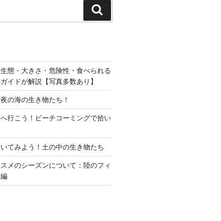
検
索
？生態・大きさ・危険性・食べられる
のガイドが解説【写真多数あり】
？夜の海の生き物たち！
海へ行こう！ビーチコーミングで拾い
覗いてみよう！土の中の生き物たち
ススメのシーズンについて：陸のフィ
物編