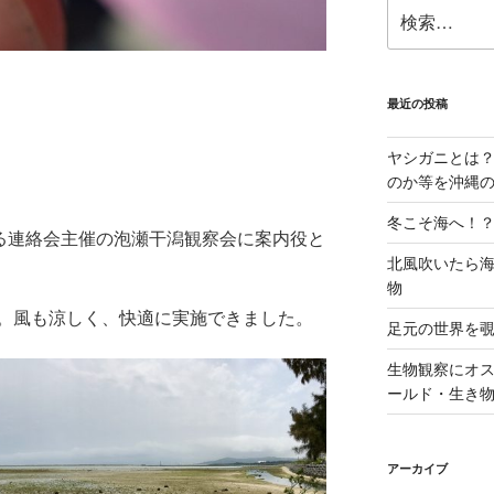
検
索:
最近の投稿
ヤシガニとは
のか等を沖縄
冬こそ海へ！
守る連絡会主催の泡瀬干潟観察会に案内役と
北風吹いたら
物
。風も涼しく、快適に実施できました。
足元の世界を
生物観察にオ
ールド・生き
アーカイブ