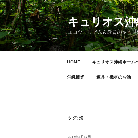
コ
ン
テ
キュリオス沖
ン
エコツーリズム＆教育のキュリ
ツ
へ
ス
キ
HOME
キュリオス沖縄ホーム
ッ
プ
沖縄観光
道具・機材のお話
タグ:
海
投
2017年4月17日