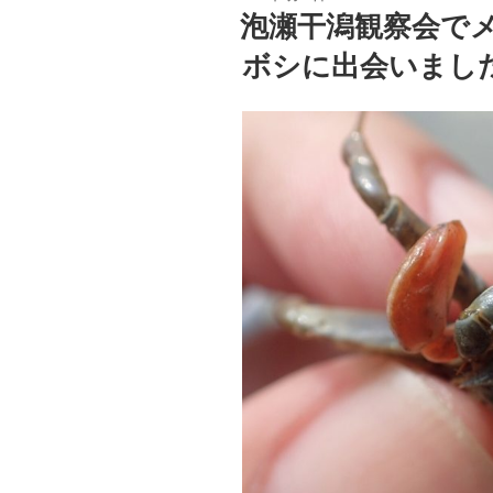
稿
泡瀬干潟観察会で
日:
ボシに出会いまし