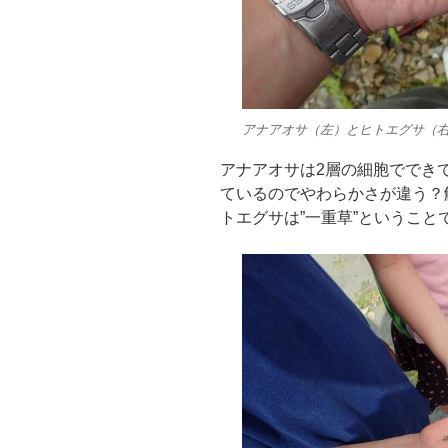
アナアオサ（左）とヒトエグサ（
アナアオサは2層の細胞ででき
ているのでやわらかさが違う？
トエグサは”一重草”ということ