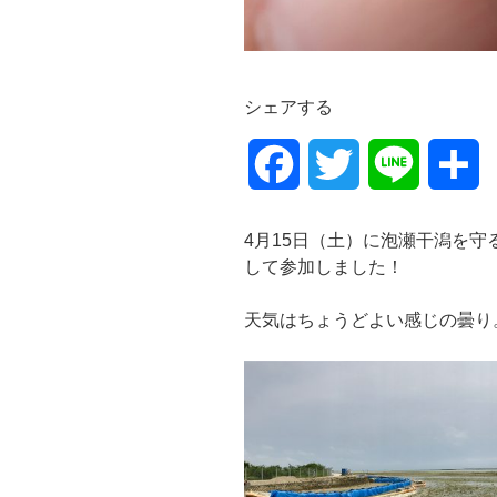
シェアする
F
T
L
共
a
w
i
有
4月15日（土）に泡瀬干潟を
c
i
n
して参加しました！
e
t
e
天気はちょうどよい感じの曇り
b
t
o
e
o
r