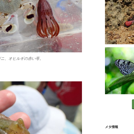
ガニ、オヒルギの赤い萼。
メタ情報