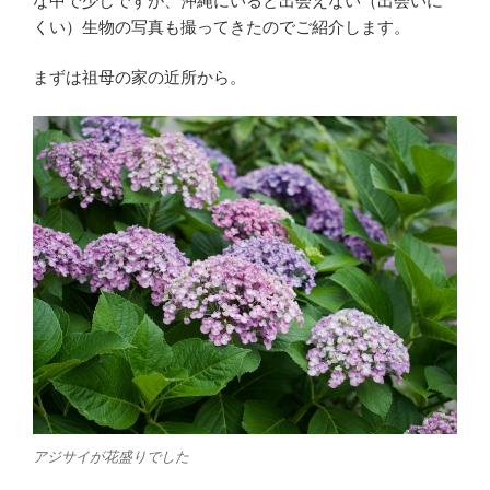
な中で少しですが、沖縄にいると出会えない（出会いに
o
e
くい）生物の写真も撮ってきたのでご紹介します。
o
r
まずは祖母の家の近所から。
k
アジサイが花盛りでした