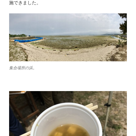
施できました。
b
t
o
e
o
r
k
集合場所の浜。