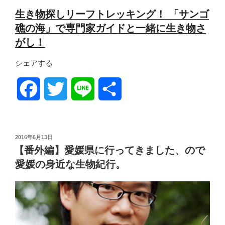
生き物探しリーフトレッキング！ 「サンゴ
礁の海」で専門家ガイドと一緒に生き物さ
がし！
シェアする
F
T
L
共
a
w
i
有
c
i
n
投
2016年6月13日
稿
【番外編】愛媛県に行ってきました、ので
日:
e
t
e
愛媛の身近な生物紀行。
b
t
o
e