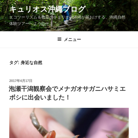
コ
キュリオス沖縄ブログ
ン
エコツーリズム＆教育のキュリオス沖縄が届おけする、沖縄自然
テ
体験ツアーへようこそ！
ン
ツ
メニュー
へ
ス
キ
ッ
タグ:
身近な自然
プ
投
2017年4月17日
稿
泡瀬干潟観察会でメナガオサガニハサミエ
日:
ボシに出会いました！