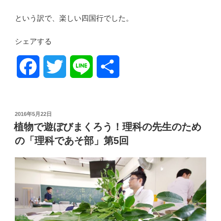
という訳で、楽しい四国行でした。
シェアする
F
T
L
共
a
w
i
有
c
i
n
投
2016年5月22日
稿
植物で遊ぼびまくろう！理科の先生のため
日:
e
t
e
の「理科であそ部」第5回
b
t
o
e
o
r