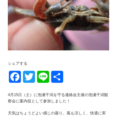
シェアする
F
T
L
共
a
w
i
有
4月15日（土）に泡瀬干潟を守る連絡会主催の泡瀬干潟観
c
i
n
察会に案内役として参加しました！
e
t
e
天気はちょうどよい感じの曇り。風も涼しく、快適に実