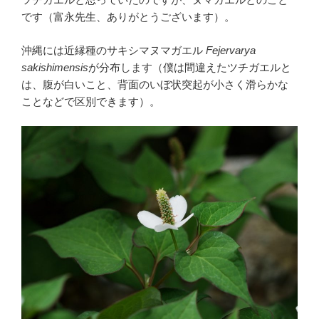
です（富永先生、ありがとうございます）。
沖縄には近縁種のサキシマヌマガエル
Fejervarya
sakishimensis
が分布します（僕は間違えたツチガエルと
は、腹が白いこと、背面のいぼ状突起が小さく滑らかな
ことなどで区別できます）。