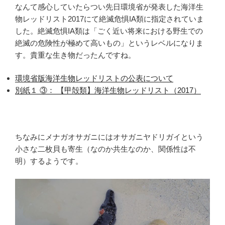
なんて感心していたらつい先日環境省が発表した海洋生
物レッドリスト2017にて絶滅危惧IA類に指定されていま
した。絶滅危惧IA類は「ごく近い将来における野生での
絶滅の危険性が極めて高いもの」というレベルになりま
す。貴重な生き物だったんですね。
環境省版海洋生物レッドリストの公表について
別紙１ ③： 【甲殻類】海洋生物レッドリスト（2017）
ちなみにメナガオサガニにはオサガニヤドリガイという
小さな二枚貝も寄生（なのか共生なのか、関係性は不
明）するようです。