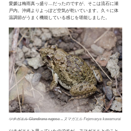
愛媛は梅雨真っ盛り…だったのですが、そこは流石に瀬
戸内。沖縄よりよっぽど空気が乾いています。久々に体
温調節がうまく機能している感じを堪能しました。
ツチガエル
Glandirana rugosa
→ヌマガエル
Fejervarya kawamurai
ツチガエルと思っていたのですが、ヌマガエルとのこと