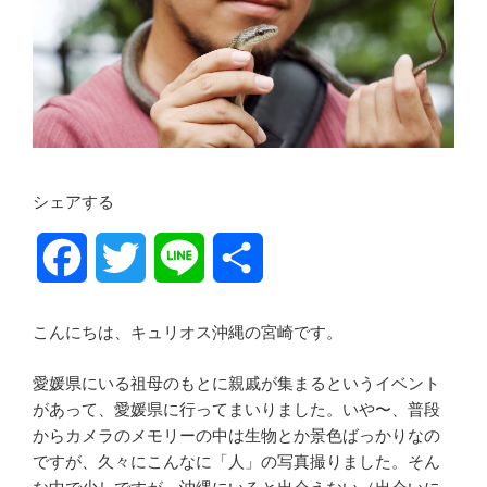
o
r
k
シェアする
F
T
L
共
a
w
i
有
こんにちは、キュリオス沖縄の宮崎です。
c
i
n
愛媛県にいる祖母のもとに親戚が集まるというイベント
e
t
e
があって、愛媛県に行ってまいりました。いや〜、普段
からカメラのメモリーの中は生物とか景色ばっかりなの
b
t
ですが、久々にこんなに「人」の写真撮りました。そん